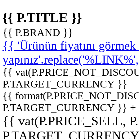
{{ P.TITLE }}
{{ P.BRAND }}
{{ 'Ürünün fiyatını görme
yapınız'.replace('%LINK%', '
{{ vat(P.PRICE_NOT_DISCOU
P.TARGET_CURRENCY }}
{{ format(P.PRICE_NOT_DI
P.TARGET_CURRENCY }} +
{{ vat(P.PRICE_SELL, P
P.TARGET_CURRENCY