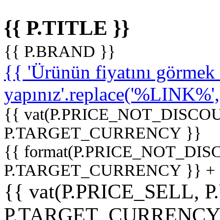
{{ P.TITLE }}
{{ P.BRAND }}
{{ 'Ürünün fiyatını görme
yapınız'.replace('%LINK%', '
{{ vat(P.PRICE_NOT_DISCOU
P.TARGET_CURRENCY }}
{{ format(P.PRICE_NOT_DI
P.TARGET_CURRENCY }} +
{{ vat(P.PRICE_SELL, P
P.TARGET_CURRENCY