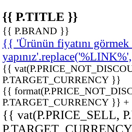
{{ P.TITLE }}
{{ P.BRAND }}
{{ 'Ürünün fiyatını görme
yapınız'.replace('%LINK%', '
{{ vat(P.PRICE_NOT_DISCOU
P.TARGET_CURRENCY }}
{{ format(P.PRICE_NOT_DI
P.TARGET_CURRENCY }} +
{{ vat(P.PRICE_SELL, P
P.TARGET_CURRENCY