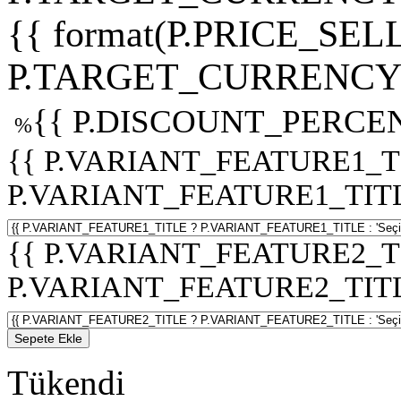
{{ format(P.PRICE_SELL
P.TARGET_CURRENCY 
{{ P.DISCOUNT_PERCEN
%
{{ P.VARIANT_FEATURE1_T
P.VARIANT_FEATURE1_TITLE :
{{ P.VARIANT_FEATURE2_T
P.VARIANT_FEATURE2_TITLE :
Sepete Ekle
Tükendi