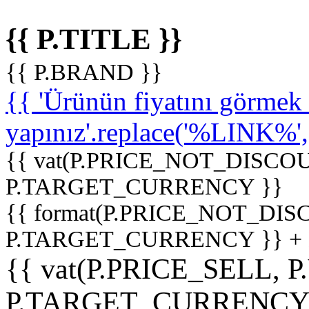
{{ P.TITLE }}
{{ P.BRAND }}
{{ 'Ürünün fiyatını görme
yapınız'.replace('%LINK%', '
{{ vat(P.PRICE_NOT_DISCOU
P.TARGET_CURRENCY }}
{{ format(P.PRICE_NOT_DI
P.TARGET_CURRENCY }} +
{{ vat(P.PRICE_SELL, P
P.TARGET_CURRENCY