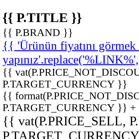
{{ P.TITLE }}
{{ P.BRAND }}
{{ 'Ürünün fiyatını görme
yapınız'.replace('%LINK%', '
{{ vat(P.PRICE_NOT_DISCOU
P.TARGET_CURRENCY }}
{{ format(P.PRICE_NOT_DI
P.TARGET_CURRENCY }} +
{{ vat(P.PRICE_SELL, P
P.TARGET_CURRENCY