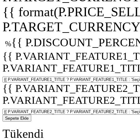
{{ format(P.PRICE_SELL
P.TARGET_CURRENCY 
{{ P.DISCOUNT_PERCEN
%
{{ P.VARIANT_FEATURE1_T
P.VARIANT_FEATURE1_TITLE :
{{ P.VARIANT_FEATURE2_T
P.VARIANT_FEATURE2_TITLE :
Sepete Ekle
Tükendi