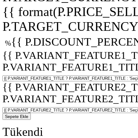
{{ format(P.PRICE_SELL
P.TARGET_CURRENCY 
{{ P.DISCOUNT_PERCEN
%
{{ P.VARIANT_FEATURE1_T
P.VARIANT_FEATURE1_TITLE :
{{ P.VARIANT_FEATURE2_T
P.VARIANT_FEATURE2_TITLE :
Sepete Ekle
Tükendi