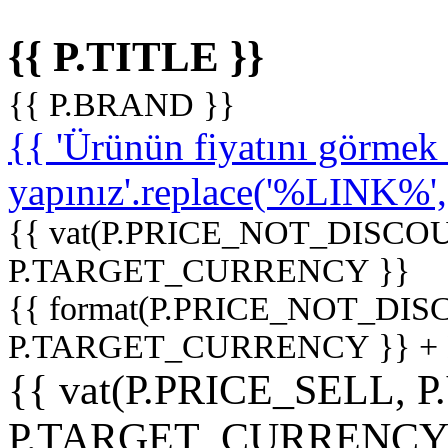
{{ P.TITLE }}
{{ P.BRAND }}
{{ 'Ürünün fiyatını görme
yapınız'.replace('%LINK%', '
{{ vat(P.PRICE_NOT_DISCOU
P.TARGET_CURRENCY }}
{{ format(P.PRICE_NOT_DI
P.TARGET_CURRENCY }} +
{{ vat(P.PRICE_SELL, P
P.TARGET_CURRENCY