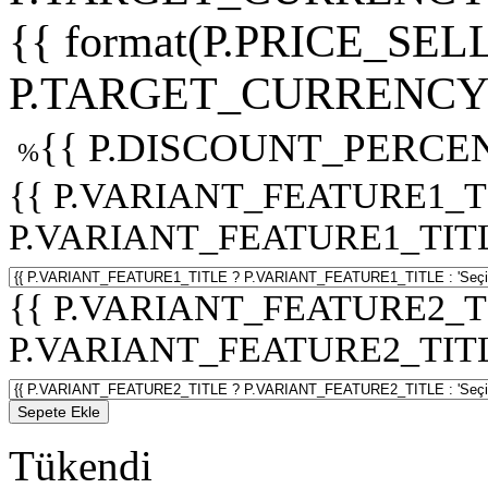
{{ format(P.PRICE_SELL
P.TARGET_CURRENCY 
{{ P.DISCOUNT_PERCEN
%
{{ P.VARIANT_FEATURE1_T
P.VARIANT_FEATURE1_TITLE :
{{ P.VARIANT_FEATURE2_T
P.VARIANT_FEATURE2_TITLE :
Sepete Ekle
Tükendi