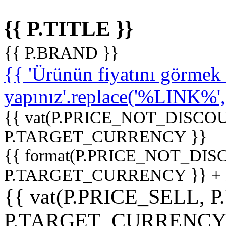
{{ P.TITLE }}
{{ P.BRAND }}
{{ 'Ürünün fiyatını görme
yapınız'.replace('%LINK%', '
{{ vat(P.PRICE_NOT_DISCOU
P.TARGET_CURRENCY }}
{{ format(P.PRICE_NOT_DI
P.TARGET_CURRENCY }} +
{{ vat(P.PRICE_SELL, P
P.TARGET_CURRENCY