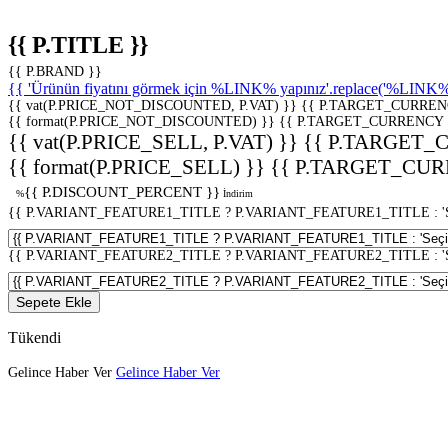
{{ P.TITLE }}
{{ P.BRAND }}
{{ 'Ürünün fiyatını görmek için %LINK% yapınız'.replace('%LINK%', 
{{ vat(P.PRICE_NOT_DISCOUNTED, P.VAT) }}
{{ P.TARGET_CURREN
{{ format(P.PRICE_NOT_DISCOUNTED) }}
{{ P.TARGET_CURRENCY 
{{ vat(P.PRICE_SELL, P.VAT) }}
{{ P.TARGET_
{{ format(P.PRICE_SELL) }}
{{ P.TARGET_CUR
{{ P.DISCOUNT_PERCENT }}
%
İndirim
{{ P.VARIANT_FEATURE1_TITLE ? P.VARIANT_FEATURE1_TITLE : 'Seç
{{ P.VARIANT_FEATURE2_TITLE ? P.VARIANT_FEATURE2_TITLE : 'Seç
Sepete Ekle
Tükendi
Gelince Haber Ver
Gelince Haber Ver