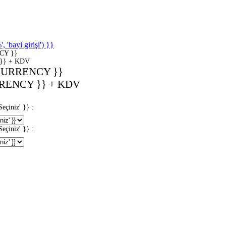
'bayi girişi') }}
CY }}
}} + KDV
CURRENCY }}
RENCY }} + KDV
iniz' }} :
iniz' }} :