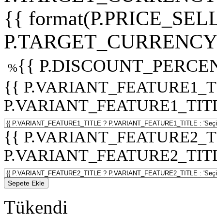
{{ format(P.PRICE_SELL
P.TARGET_CURRENCY 
{{ P.DISCOUNT_PERCEN
%
{{ P.VARIANT_FEATURE1_T
P.VARIANT_FEATURE1_TITLE :
{{ P.VARIANT_FEATURE2_T
P.VARIANT_FEATURE2_TITLE :
Sepete Ekle
Tükendi