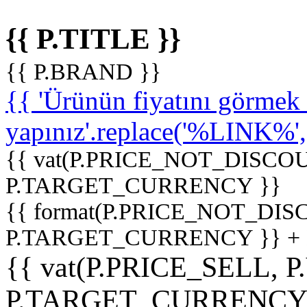
{{ P.TITLE }}
{{ P.BRAND }}
{{ 'Ürünün fiyatını görme
yapınız'.replace('%LINK%', '
{{ vat(P.PRICE_NOT_DISCOU
P.TARGET_CURRENCY }}
{{ format(P.PRICE_NOT_DI
P.TARGET_CURRENCY }} +
{{ vat(P.PRICE_SELL, P
P.TARGET_CURRENCY