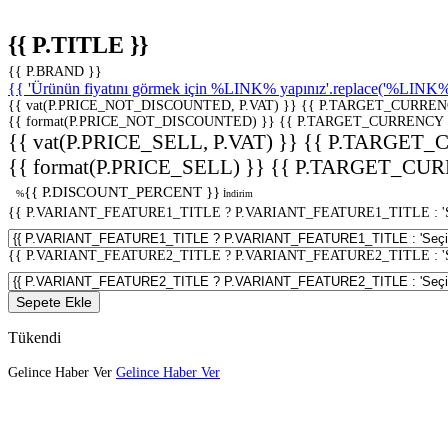
{{ P.TITLE }}
{{ P.BRAND }}
{{ 'Ürünün fiyatını görmek için %LINK% yapınız'.replace('%LINK%', 
{{ vat(P.PRICE_NOT_DISCOUNTED, P.VAT) }}
{{ P.TARGET_CURREN
{{ format(P.PRICE_NOT_DISCOUNTED) }}
{{ P.TARGET_CURRENCY 
{{ vat(P.PRICE_SELL, P.VAT) }}
{{ P.TARGET_
{{ format(P.PRICE_SELL) }}
{{ P.TARGET_CUR
{{ P.DISCOUNT_PERCENT }}
%
İndirim
{{ P.VARIANT_FEATURE1_TITLE ? P.VARIANT_FEATURE1_TITLE : 'Seç
{{ P.VARIANT_FEATURE2_TITLE ? P.VARIANT_FEATURE2_TITLE : 'Seç
Sepete Ekle
Tükendi
Gelince Haber Ver
Gelince Haber Ver