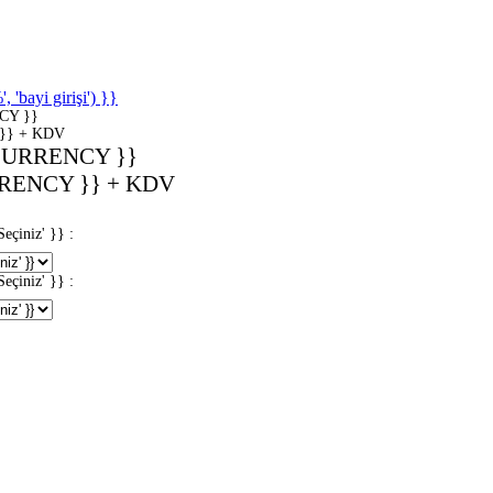
'bayi girişi') }}
CY }}
}} + KDV
CURRENCY }}
RENCY }} + KDV
iniz' }} :
iniz' }} :