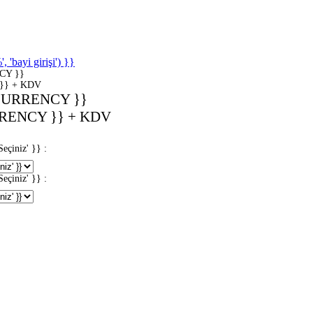
'bayi girişi') }}
CY }}
}} + KDV
CURRENCY }}
RENCY }} + KDV
iniz' }} :
iniz' }} :