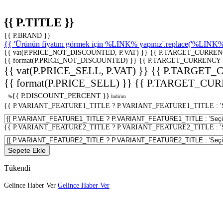
{{ P.TITLE }}
{{ P.BRAND }}
{{ 'Ürünün fiyatını görmek için %LINK% yapınız'.replace('%LINK%', 
{{ vat(P.PRICE_NOT_DISCOUNTED, P.VAT) }}
{{ P.TARGET_CURREN
{{ format(P.PRICE_NOT_DISCOUNTED) }}
{{ P.TARGET_CURRENCY 
{{ vat(P.PRICE_SELL, P.VAT) }}
{{ P.TARGET_
{{ format(P.PRICE_SELL) }}
{{ P.TARGET_CUR
{{ P.DISCOUNT_PERCENT }}
%
İndirim
{{ P.VARIANT_FEATURE1_TITLE ? P.VARIANT_FEATURE1_TITLE : 'Seç
{{ P.VARIANT_FEATURE2_TITLE ? P.VARIANT_FEATURE2_TITLE : 'Seç
Sepete Ekle
Tükendi
Gelince Haber Ver
Gelince Haber Ver