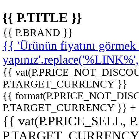
{{ P.TITLE }}
{{ P.BRAND }}
{{ 'Ürünün fiyatını görme
yapınız'.replace('%LINK%', '
{{ vat(P.PRICE_NOT_DISCOU
P.TARGET_CURRENCY }}
{{ format(P.PRICE_NOT_DI
P.TARGET_CURRENCY }} +
{{ vat(P.PRICE_SELL, P
P.TARGET_CURRENCY