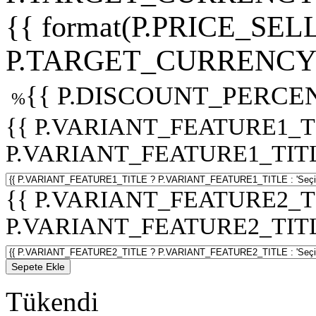
{{ format(P.PRICE_SELL
P.TARGET_CURRENCY 
{{ P.DISCOUNT_PERCEN
%
{{ P.VARIANT_FEATURE1_T
P.VARIANT_FEATURE1_TITLE :
{{ P.VARIANT_FEATURE2_T
P.VARIANT_FEATURE2_TITLE :
Sepete Ekle
Tükendi