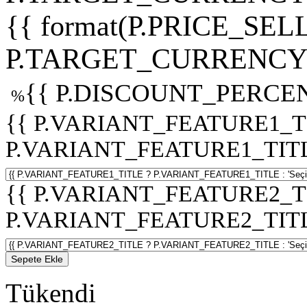
{{ format(P.PRICE_SELL
P.TARGET_CURRENCY 
{{ P.DISCOUNT_PERCEN
%
{{ P.VARIANT_FEATURE1_T
P.VARIANT_FEATURE1_TITLE :
{{ P.VARIANT_FEATURE2_T
P.VARIANT_FEATURE2_TITLE :
Sepete Ekle
Tükendi