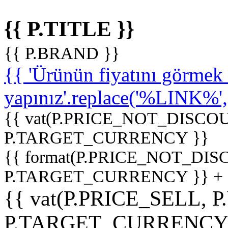
{{ P.TITLE }}
{{ P.BRAND }}
{{ 'Ürünün fiyatını görme
yapınız'.replace('%LINK%', '
{{ vat(P.PRICE_NOT_DISCOU
P.TARGET_CURRENCY }}
{{ format(P.PRICE_NOT_DI
P.TARGET_CURRENCY }} +
{{ vat(P.PRICE_SELL, P
P.TARGET_CURRENCY