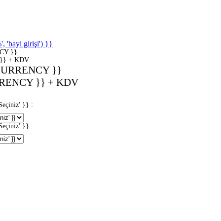
'bayi girişi') }}
CY }}
}} + KDV
CURRENCY }}
RENCY }} + KDV
iniz' }} :
iniz' }} :