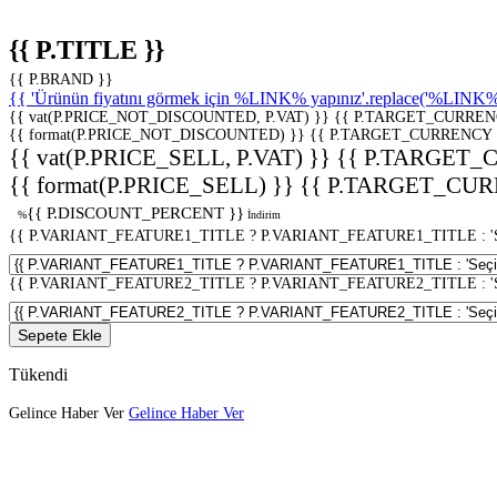
{{ P.TITLE }}
{{ P.BRAND }}
{{ 'Ürünün fiyatını görmek için %LINK% yapınız'.replace('%LINK%', 
{{ vat(P.PRICE_NOT_DISCOUNTED, P.VAT) }}
{{ P.TARGET_CURREN
{{ format(P.PRICE_NOT_DISCOUNTED) }}
{{ P.TARGET_CURRENCY 
{{ vat(P.PRICE_SELL, P.VAT) }}
{{ P.TARGET_
{{ format(P.PRICE_SELL) }}
{{ P.TARGET_CUR
{{ P.DISCOUNT_PERCENT }}
%
İndirim
{{ P.VARIANT_FEATURE1_TITLE ? P.VARIANT_FEATURE1_TITLE : 'Seç
{{ P.VARIANT_FEATURE2_TITLE ? P.VARIANT_FEATURE2_TITLE : 'Seç
Sepete Ekle
Tükendi
Gelince Haber Ver
Gelince Haber Ver