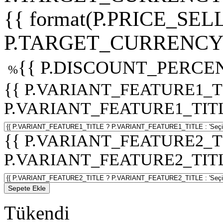
{{ format(P.PRICE_SELL
P.TARGET_CURRENCY 
{{ P.DISCOUNT_PERCEN
%
{{ P.VARIANT_FEATURE1_T
P.VARIANT_FEATURE1_TITLE :
{{ P.VARIANT_FEATURE2_T
P.VARIANT_FEATURE2_TITLE :
Sepete Ekle
Tükendi