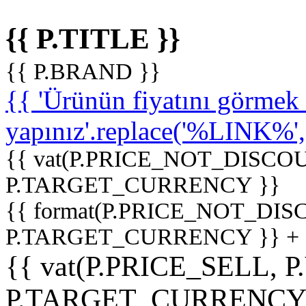
{{ P.TITLE }}
{{ P.BRAND }}
{{ 'Ürünün fiyatını görme
yapınız'.replace('%LINK%', '
{{ vat(P.PRICE_NOT_DISCOU
P.TARGET_CURRENCY }}
{{ format(P.PRICE_NOT_DI
P.TARGET_CURRENCY }} +
{{ vat(P.PRICE_SELL, P
P.TARGET_CURRENCY