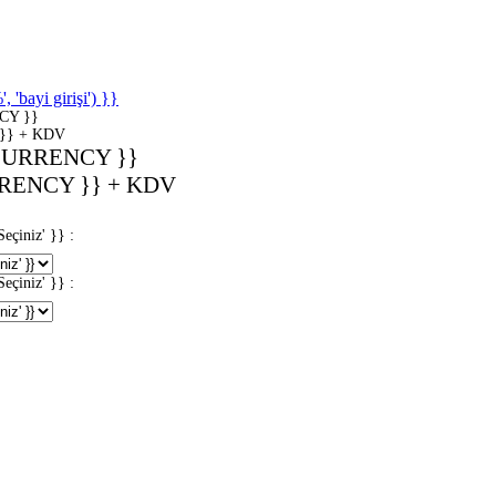
'bayi girişi') }}
CY }}
}} + KDV
CURRENCY }}
RENCY }} + KDV
iniz' }} :
iniz' }} :