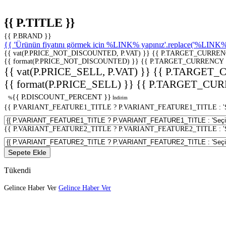
{{ P.TITLE }}
{{ P.BRAND }}
{{ 'Ürünün fiyatını görmek için %LINK% yapınız'.replace('%LINK%', 
{{ vat(P.PRICE_NOT_DISCOUNTED, P.VAT) }}
{{ P.TARGET_CURREN
{{ format(P.PRICE_NOT_DISCOUNTED) }}
{{ P.TARGET_CURRENCY 
{{ vat(P.PRICE_SELL, P.VAT) }}
{{ P.TARGET_
{{ format(P.PRICE_SELL) }}
{{ P.TARGET_CUR
{{ P.DISCOUNT_PERCENT }}
%
İndirim
{{ P.VARIANT_FEATURE1_TITLE ? P.VARIANT_FEATURE1_TITLE : 'Seç
{{ P.VARIANT_FEATURE2_TITLE ? P.VARIANT_FEATURE2_TITLE : 'Seç
Sepete Ekle
Tükendi
Gelince Haber Ver
Gelince Haber Ver