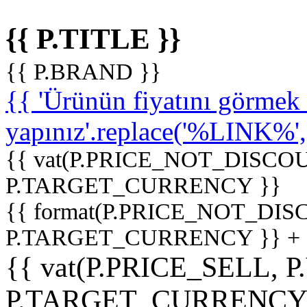
{{ P.TITLE }}
{{ P.BRAND }}
{{ 'Ürünün fiyatını görme
yapınız'.replace('%LINK%', '
{{ vat(P.PRICE_NOT_DISCOU
P.TARGET_CURRENCY }}
{{ format(P.PRICE_NOT_DI
P.TARGET_CURRENCY }} +
{{ vat(P.PRICE_SELL, P
P.TARGET_CURRENCY