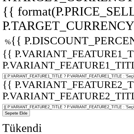
{{ format(P.PRICE_SELL
P.TARGET_CURRENCY 
{{ P.DISCOUNT_PERCEN
%
{{ P.VARIANT_FEATURE1_T
P.VARIANT_FEATURE1_TITLE :
{{ P.VARIANT_FEATURE2_T
P.VARIANT_FEATURE2_TITLE :
Sepete Ekle
Tükendi