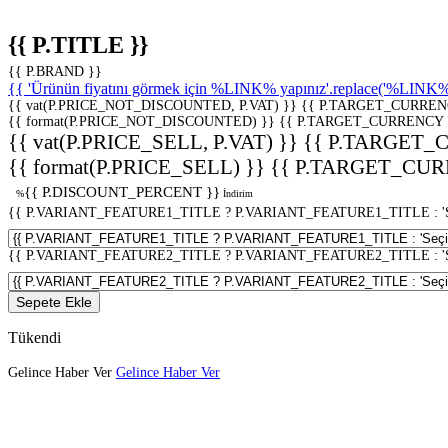
{{ P.TITLE }}
{{ P.BRAND }}
{{ 'Ürünün fiyatını görmek için %LINK% yapınız'.replace('%LINK%', 
{{ vat(P.PRICE_NOT_DISCOUNTED, P.VAT) }}
{{ P.TARGET_CURREN
{{ format(P.PRICE_NOT_DISCOUNTED) }}
{{ P.TARGET_CURRENCY 
{{ vat(P.PRICE_SELL, P.VAT) }}
{{ P.TARGET_
{{ format(P.PRICE_SELL) }}
{{ P.TARGET_CUR
{{ P.DISCOUNT_PERCENT }}
%
İndirim
{{ P.VARIANT_FEATURE1_TITLE ? P.VARIANT_FEATURE1_TITLE : 'Seç
{{ P.VARIANT_FEATURE2_TITLE ? P.VARIANT_FEATURE2_TITLE : 'Seç
Sepete Ekle
Tükendi
Gelince Haber Ver
Gelince Haber Ver