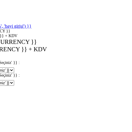
'bayi girişi') }}
CY }}
}} + KDV
CURRENCY }}
RENCY }} + KDV
iniz' }} :
iniz' }} :