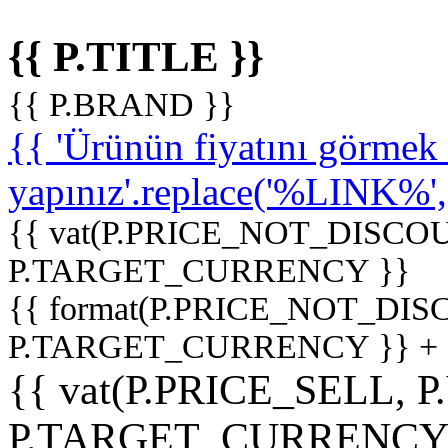
{{ P.TITLE }}
{{ P.BRAND }}
{{ 'Ürünün fiyatını görme
yapınız'.replace('%LINK%', '
{{ vat(P.PRICE_NOT_DISCOU
P.TARGET_CURRENCY }}
{{ format(P.PRICE_NOT_DI
P.TARGET_CURRENCY }} +
{{ vat(P.PRICE_SELL, P
P.TARGET_CURRENCY