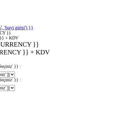
'bayi girişi') }}
CY }}
}} + KDV
CURRENCY }}
RENCY }} + KDV
iniz' }} :
iniz' }} :