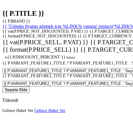
{{ P.TITLE }}
{{ P.BRAND }}
{{ 'Ürünün fiyatını görmek için %LINK% yapınız'.replace('%LINK%', 
{{ vat(P.PRICE_NOT_DISCOUNTED, P.VAT) }}
{{ P.TARGET_CURREN
{{ format(P.PRICE_NOT_DISCOUNTED) }}
{{ P.TARGET_CURRENCY 
{{ vat(P.PRICE_SELL, P.VAT) }}
{{ P.TARGET_
{{ format(P.PRICE_SELL) }}
{{ P.TARGET_CUR
{{ P.DISCOUNT_PERCENT }}
%
İndirim
{{ P.VARIANT_FEATURE1_TITLE ? P.VARIANT_FEATURE1_TITLE : 'Seç
{{ P.VARIANT_FEATURE2_TITLE ? P.VARIANT_FEATURE2_TITLE : 'Seç
Sepete Ekle
Tükendi
Gelince Haber Ver
Gelince Haber Ver