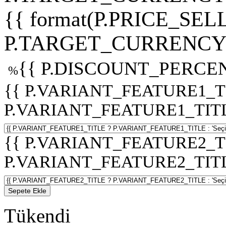
{{ format(P.PRICE_SELL
P.TARGET_CURRENCY 
{{ P.DISCOUNT_PERCEN
%
{{ P.VARIANT_FEATURE1_T
P.VARIANT_FEATURE1_TITLE :
{{ P.VARIANT_FEATURE2_T
P.VARIANT_FEATURE2_TITLE :
Sepete Ekle
Tükendi