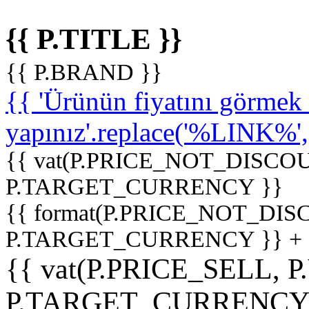
{{ P.TITLE }}
{{ P.BRAND }}
{{ 'Ürünün fiyatını görme
yapınız'.replace('%LINK%', '
{{ vat(P.PRICE_NOT_DISCOU
P.TARGET_CURRENCY }}
{{ format(P.PRICE_NOT_DI
P.TARGET_CURRENCY }} +
{{ vat(P.PRICE_SELL, P
P.TARGET_CURRENCY