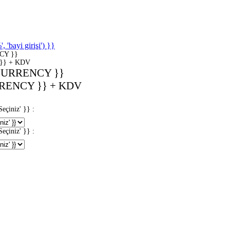
'bayi girişi') }}
CY }}
}} + KDV
CURRENCY }}
RENCY }} + KDV
iniz' }} :
iniz' }} :