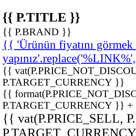
{{ P.TITLE }}
{{ P.BRAND }}
{{ 'Ürünün fiyatını görme
yapınız'.replace('%LINK%', '
{{ vat(P.PRICE_NOT_DISCOU
P.TARGET_CURRENCY }}
{{ format(P.PRICE_NOT_DI
P.TARGET_CURRENCY }} +
{{ vat(P.PRICE_SELL, P
P.TARGET_CURRENCY