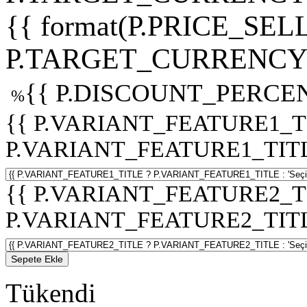
{{ format(P.PRICE_SELL
P.TARGET_CURRENCY 
{{ P.DISCOUNT_PERCEN
%
{{ P.VARIANT_FEATURE1_T
P.VARIANT_FEATURE1_TITLE :
{{ P.VARIANT_FEATURE2_T
P.VARIANT_FEATURE2_TITLE :
Sepete Ekle
Tükendi