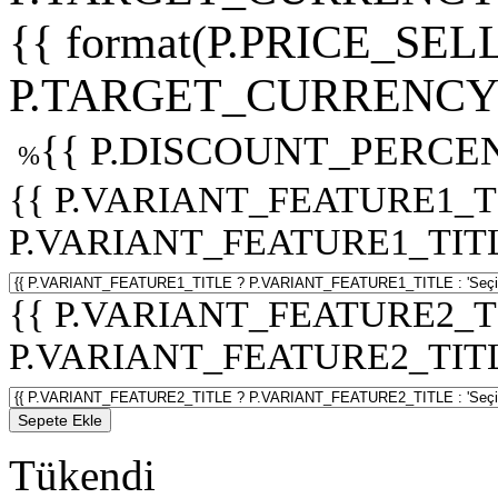
{{ format(P.PRICE_SELL
P.TARGET_CURRENCY 
{{ P.DISCOUNT_PERCEN
%
{{ P.VARIANT_FEATURE1_T
P.VARIANT_FEATURE1_TITLE :
{{ P.VARIANT_FEATURE2_T
P.VARIANT_FEATURE2_TITLE :
Sepete Ekle
Tükendi