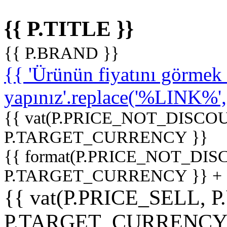
{{ P.TITLE }}
{{ P.BRAND }}
{{ 'Ürünün fiyatını görme
yapınız'.replace('%LINK%', '
{{ vat(P.PRICE_NOT_DISCOU
P.TARGET_CURRENCY }}
{{ format(P.PRICE_NOT_DI
P.TARGET_CURRENCY }} +
{{ vat(P.PRICE_SELL, P
P.TARGET_CURRENCY