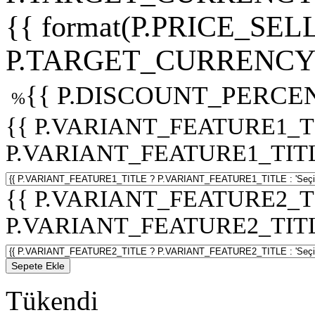
{{ format(P.PRICE_SELL
P.TARGET_CURRENCY 
{{ P.DISCOUNT_PERCEN
%
{{ P.VARIANT_FEATURE1_T
P.VARIANT_FEATURE1_TITLE :
{{ P.VARIANT_FEATURE2_T
P.VARIANT_FEATURE2_TITLE :
Sepete Ekle
Tükendi