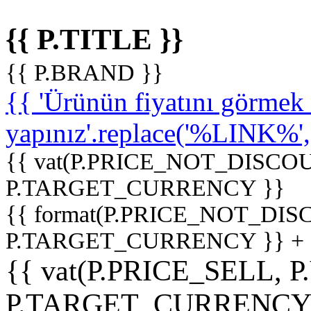
{{ P.TITLE }}
{{ P.BRAND }}
{{ 'Ürünün fiyatını görme
yapınız'.replace('%LINK%', '
{{ vat(P.PRICE_NOT_DISCOU
P.TARGET_CURRENCY }}
{{ format(P.PRICE_NOT_DI
P.TARGET_CURRENCY }} +
{{ vat(P.PRICE_SELL, P
P.TARGET_CURRENCY