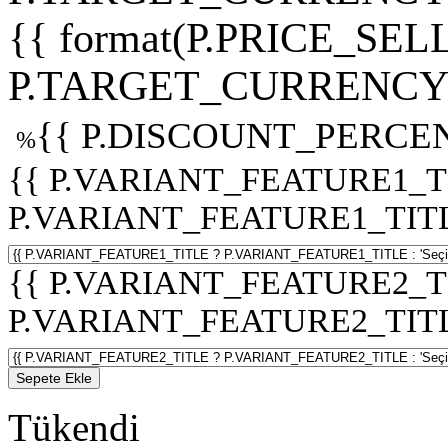
{{ format(P.PRICE_SELL
P.TARGET_CURRENCY 
{{ P.DISCOUNT_PERCEN
%
{{ P.VARIANT_FEATURE1_T
P.VARIANT_FEATURE1_TITLE :
{{ P.VARIANT_FEATURE2_T
P.VARIANT_FEATURE2_TITLE :
Sepete Ekle
Tükendi