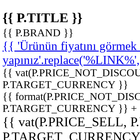
{{ P.TITLE }}
{{ P.BRAND }}
{{ 'Ürünün fiyatını görme
yapınız'.replace('%LINK%', '
{{ vat(P.PRICE_NOT_DISCOU
P.TARGET_CURRENCY }}
{{ format(P.PRICE_NOT_DI
P.TARGET_CURRENCY }} +
{{ vat(P.PRICE_SELL, P
P.TARGET_CURRENCY