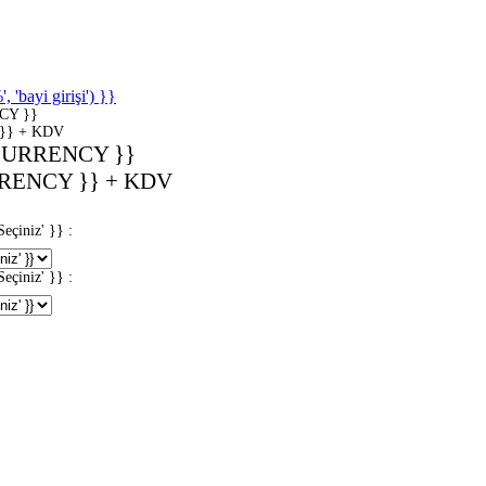
'bayi girişi') }}
CY }}
}} + KDV
CURRENCY }}
RENCY }} + KDV
iniz' }} :
iniz' }} :