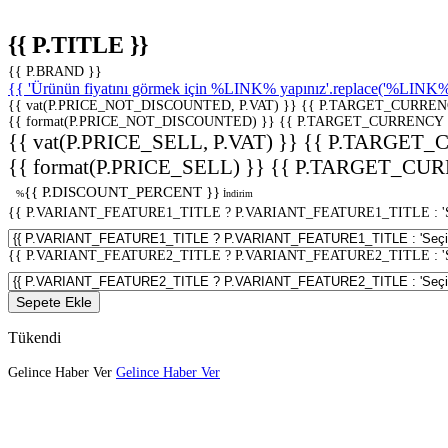
{{ P.TITLE }}
{{ P.BRAND }}
{{ 'Ürünün fiyatını görmek için %LINK% yapınız'.replace('%LINK%', 
{{ vat(P.PRICE_NOT_DISCOUNTED, P.VAT) }}
{{ P.TARGET_CURREN
{{ format(P.PRICE_NOT_DISCOUNTED) }}
{{ P.TARGET_CURRENCY 
{{ vat(P.PRICE_SELL, P.VAT) }}
{{ P.TARGET_
{{ format(P.PRICE_SELL) }}
{{ P.TARGET_CUR
{{ P.DISCOUNT_PERCENT }}
%
İndirim
{{ P.VARIANT_FEATURE1_TITLE ? P.VARIANT_FEATURE1_TITLE : 'Seç
{{ P.VARIANT_FEATURE2_TITLE ? P.VARIANT_FEATURE2_TITLE : 'Seç
Sepete Ekle
Tükendi
Gelince Haber Ver
Gelince Haber Ver