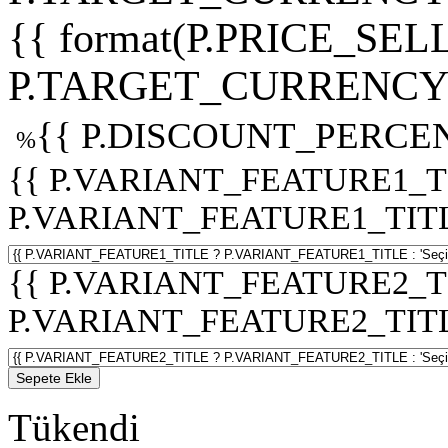
{{ format(P.PRICE_SELL
P.TARGET_CURRENCY 
{{ P.DISCOUNT_PERCEN
%
{{ P.VARIANT_FEATURE1_T
P.VARIANT_FEATURE1_TITLE :
{{ P.VARIANT_FEATURE2_T
P.VARIANT_FEATURE2_TITLE :
Sepete Ekle
Tükendi