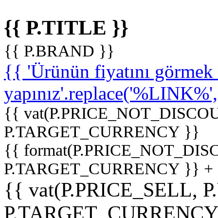
{{ P.TITLE }}
{{ P.BRAND }}
{{ 'Ürünün fiyatını görme
yapınız'.replace('%LINK%', '
{{ vat(P.PRICE_NOT_DISCOU
P.TARGET_CURRENCY }}
{{ format(P.PRICE_NOT_DI
P.TARGET_CURRENCY }} +
{{ vat(P.PRICE_SELL, P
P.TARGET_CURRENCY