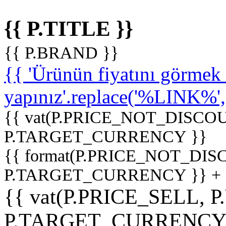
{{ P.TITLE }}
{{ P.BRAND }}
{{ 'Ürünün fiyatını görme
yapınız'.replace('%LINK%', '
{{ vat(P.PRICE_NOT_DISCOU
P.TARGET_CURRENCY }}
{{ format(P.PRICE_NOT_DI
P.TARGET_CURRENCY }} +
{{ vat(P.PRICE_SELL, P
P.TARGET_CURRENCY