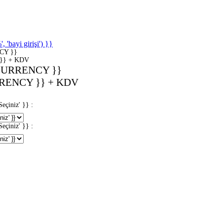
'bayi girişi') }}
CY }}
}} + KDV
CURRENCY }}
RENCY }} + KDV
iniz' }} :
iniz' }} :