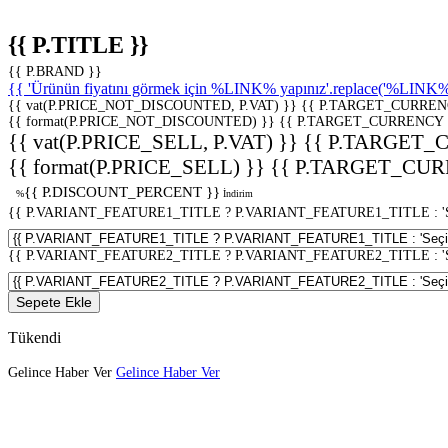
{{ P.TITLE }}
{{ P.BRAND }}
{{ 'Ürünün fiyatını görmek için %LINK% yapınız'.replace('%LINK%', 
{{ vat(P.PRICE_NOT_DISCOUNTED, P.VAT) }}
{{ P.TARGET_CURREN
{{ format(P.PRICE_NOT_DISCOUNTED) }}
{{ P.TARGET_CURRENCY 
{{ vat(P.PRICE_SELL, P.VAT) }}
{{ P.TARGET_
{{ format(P.PRICE_SELL) }}
{{ P.TARGET_CUR
{{ P.DISCOUNT_PERCENT }}
%
İndirim
{{ P.VARIANT_FEATURE1_TITLE ? P.VARIANT_FEATURE1_TITLE : 'Seç
{{ P.VARIANT_FEATURE2_TITLE ? P.VARIANT_FEATURE2_TITLE : 'Seç
Sepete Ekle
Tükendi
Gelince Haber Ver
Gelince Haber Ver