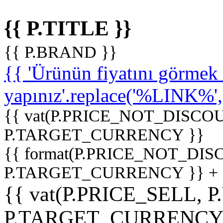
{{ P.TITLE }}
{{ P.BRAND }}
{{ 'Ürünün fiyatını görme
yapınız'.replace('%LINK%', '
{{ vat(P.PRICE_NOT_DISCOU
P.TARGET_CURRENCY }}
{{ format(P.PRICE_NOT_DI
P.TARGET_CURRENCY }} +
{{ vat(P.PRICE_SELL, P
P.TARGET_CURRENCY