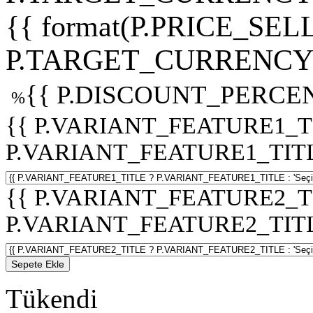
{{ format(P.PRICE_SELL
P.TARGET_CURRENCY 
{{ P.DISCOUNT_PERCEN
%
{{ P.VARIANT_FEATURE1_T
P.VARIANT_FEATURE1_TITLE :
{{ P.VARIANT_FEATURE2_T
P.VARIANT_FEATURE2_TITLE :
Sepete Ekle
Tükendi