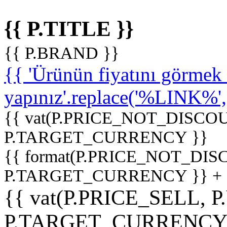
{{ P.TITLE }}
{{ P.BRAND }}
{{ 'Ürünün fiyatını görme
yapınız'.replace('%LINK%', '
{{ vat(P.PRICE_NOT_DISCOU
P.TARGET_CURRENCY }}
{{ format(P.PRICE_NOT_DI
P.TARGET_CURRENCY }} +
{{ vat(P.PRICE_SELL, P
P.TARGET_CURRENCY