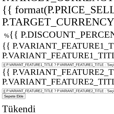
{{ format(P.PRICE_SELL
P.TARGET_CURRENCY 
{{ P.DISCOUNT_PERCEN
%
{{ P.VARIANT_FEATURE1_T
P.VARIANT_FEATURE1_TITLE :
{{ P.VARIANT_FEATURE2_T
P.VARIANT_FEATURE2_TITLE :
Sepete Ekle
Tükendi