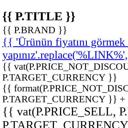
{{ P.TITLE }}
{{ P.BRAND }}
{{ 'Ürünün fiyatını görme
yapınız'.replace('%LINK%', '
{{ vat(P.PRICE_NOT_DISCOU
P.TARGET_CURRENCY }}
{{ format(P.PRICE_NOT_DI
P.TARGET_CURRENCY }} +
{{ vat(P.PRICE_SELL, P
P.TARGET_CURRENCY