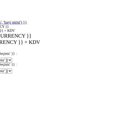
'bayi girişi') }}
CY }}
}} + KDV
CURRENCY }}
RENCY }} + KDV
iniz' }} :
iniz' }} :