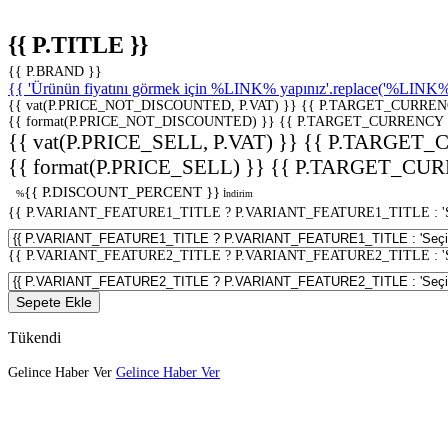
{{ P.TITLE }}
{{ P.BRAND }}
{{ 'Ürünün fiyatını görmek için %LINK% yapınız'.replace('%LINK%', 
{{ vat(P.PRICE_NOT_DISCOUNTED, P.VAT) }}
{{ P.TARGET_CURREN
{{ format(P.PRICE_NOT_DISCOUNTED) }}
{{ P.TARGET_CURRENCY 
{{ vat(P.PRICE_SELL, P.VAT) }}
{{ P.TARGET_
{{ format(P.PRICE_SELL) }}
{{ P.TARGET_CUR
{{ P.DISCOUNT_PERCENT }}
%
İndirim
{{ P.VARIANT_FEATURE1_TITLE ? P.VARIANT_FEATURE1_TITLE : 'Seç
{{ P.VARIANT_FEATURE2_TITLE ? P.VARIANT_FEATURE2_TITLE : 'Seç
Sepete Ekle
Tükendi
Gelince Haber Ver
Gelince Haber Ver