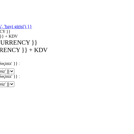
'bayi girişi') }}
CY }}
}} + KDV
CURRENCY }}
RENCY }} + KDV
iniz' }} :
iniz' }} :