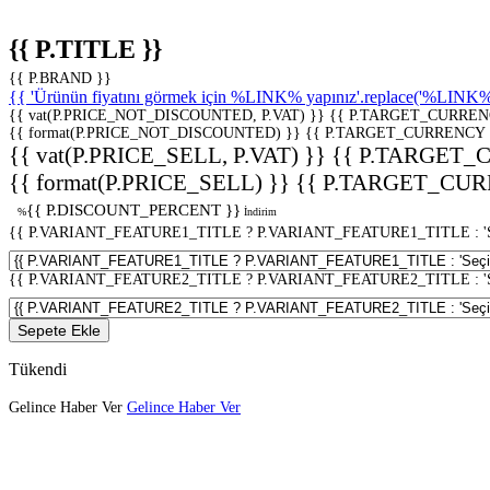
{{ P.TITLE }}
{{ P.BRAND }}
{{ 'Ürünün fiyatını görmek için %LINK% yapınız'.replace('%LINK%', 
{{ vat(P.PRICE_NOT_DISCOUNTED, P.VAT) }}
{{ P.TARGET_CURREN
{{ format(P.PRICE_NOT_DISCOUNTED) }}
{{ P.TARGET_CURRENCY 
{{ vat(P.PRICE_SELL, P.VAT) }}
{{ P.TARGET_
{{ format(P.PRICE_SELL) }}
{{ P.TARGET_CUR
{{ P.DISCOUNT_PERCENT }}
%
İndirim
{{ P.VARIANT_FEATURE1_TITLE ? P.VARIANT_FEATURE1_TITLE : 'Seç
{{ P.VARIANT_FEATURE2_TITLE ? P.VARIANT_FEATURE2_TITLE : 'Seç
Sepete Ekle
Tükendi
Gelince Haber Ver
Gelince Haber Ver