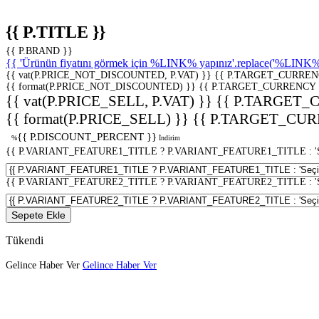
{{ P.TITLE }}
{{ P.BRAND }}
{{ 'Ürünün fiyatını görmek için %LINK% yapınız'.replace('%LINK%', 
{{ vat(P.PRICE_NOT_DISCOUNTED, P.VAT) }}
{{ P.TARGET_CURREN
{{ format(P.PRICE_NOT_DISCOUNTED) }}
{{ P.TARGET_CURRENCY 
{{ vat(P.PRICE_SELL, P.VAT) }}
{{ P.TARGET_
{{ format(P.PRICE_SELL) }}
{{ P.TARGET_CUR
{{ P.DISCOUNT_PERCENT }}
%
İndirim
{{ P.VARIANT_FEATURE1_TITLE ? P.VARIANT_FEATURE1_TITLE : 'Seç
{{ P.VARIANT_FEATURE2_TITLE ? P.VARIANT_FEATURE2_TITLE : 'Seç
Sepete Ekle
Tükendi
Gelince Haber Ver
Gelince Haber Ver