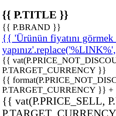
{{ P.TITLE }}
{{ P.BRAND }}
{{ 'Ürünün fiyatını görme
yapınız'.replace('%LINK%', '
{{ vat(P.PRICE_NOT_DISCOU
P.TARGET_CURRENCY }}
{{ format(P.PRICE_NOT_DI
P.TARGET_CURRENCY }} +
{{ vat(P.PRICE_SELL, P
P.TARGET_CURRENCY