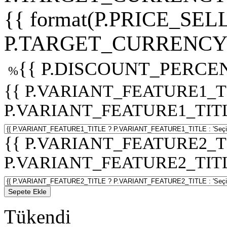
{{ format(P.PRICE_SELL
P.TARGET_CURRENCY 
{{ P.DISCOUNT_PERCEN
%
{{ P.VARIANT_FEATURE1_T
P.VARIANT_FEATURE1_TITLE :
{{ P.VARIANT_FEATURE2_T
P.VARIANT_FEATURE2_TITLE :
Sepete Ekle
Tükendi