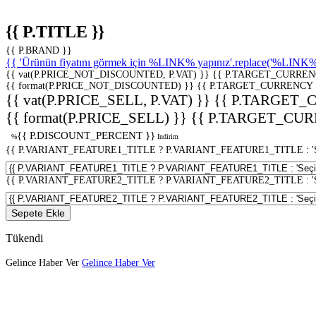
{{ P.TITLE }}
{{ P.BRAND }}
{{ 'Ürünün fiyatını görmek için %LINK% yapınız'.replace('%LINK%', 
{{ vat(P.PRICE_NOT_DISCOUNTED, P.VAT) }}
{{ P.TARGET_CURREN
{{ format(P.PRICE_NOT_DISCOUNTED) }}
{{ P.TARGET_CURRENCY 
{{ vat(P.PRICE_SELL, P.VAT) }}
{{ P.TARGET_
{{ format(P.PRICE_SELL) }}
{{ P.TARGET_CUR
{{ P.DISCOUNT_PERCENT }}
%
İndirim
{{ P.VARIANT_FEATURE1_TITLE ? P.VARIANT_FEATURE1_TITLE : 'Seç
{{ P.VARIANT_FEATURE2_TITLE ? P.VARIANT_FEATURE2_TITLE : 'Seç
Sepete Ekle
Tükendi
Gelince Haber Ver
Gelince Haber Ver