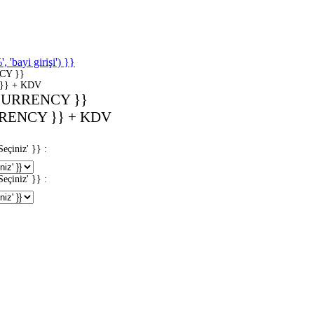
'bayi girişi') }}
CY }}
}} + KDV
CURRENCY }}
RENCY }} + KDV
iniz' }} :
iniz' }} :