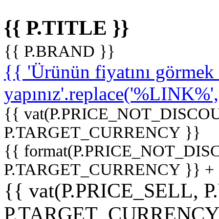
{{ P.TITLE }}
{{ P.BRAND }}
{{ 'Ürünün fiyatını görme
yapınız'.replace('%LINK%', '
{{ vat(P.PRICE_NOT_DISCOU
P.TARGET_CURRENCY }}
{{ format(P.PRICE_NOT_DI
P.TARGET_CURRENCY }} +
{{ vat(P.PRICE_SELL, P
P.TARGET_CURRENCY