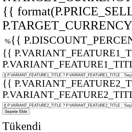
{{ format(P.PRICE_SELL
P.TARGET_CURRENCY 
{{ P.DISCOUNT_PERCEN
%
{{ P.VARIANT_FEATURE1_T
P.VARIANT_FEATURE1_TITLE :
{{ P.VARIANT_FEATURE2_T
P.VARIANT_FEATURE2_TITLE :
Sepete Ekle
Tükendi