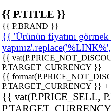
{{ P.TITLE }}
{{ P.BRAND }}
{{ 'Ürünün fiyatını görme
yapınız'.replace('%LINK%', '
{{ vat(P.PRICE_NOT_DISCOU
P.TARGET_CURRENCY }}
{{ format(P.PRICE_NOT_DI
P.TARGET_CURRENCY }} +
{{ vat(P.PRICE_SELL, P
P.TARGET_CURRENCY