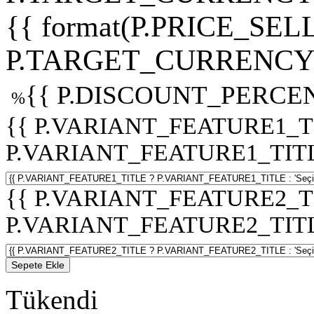
{{ format(P.PRICE_SELL
P.TARGET_CURRENCY 
{{ P.DISCOUNT_PERCEN
%
{{ P.VARIANT_FEATURE1_T
P.VARIANT_FEATURE1_TITLE :
{{ P.VARIANT_FEATURE2_T
P.VARIANT_FEATURE2_TITLE :
Sepete Ekle
Tükendi