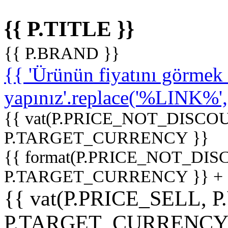
{{ P.TITLE }}
{{ P.BRAND }}
{{ 'Ürünün fiyatını görme
yapınız'.replace('%LINK%', '
{{ vat(P.PRICE_NOT_DISCOU
P.TARGET_CURRENCY }}
{{ format(P.PRICE_NOT_DI
P.TARGET_CURRENCY }} +
{{ vat(P.PRICE_SELL, P
P.TARGET_CURRENCY