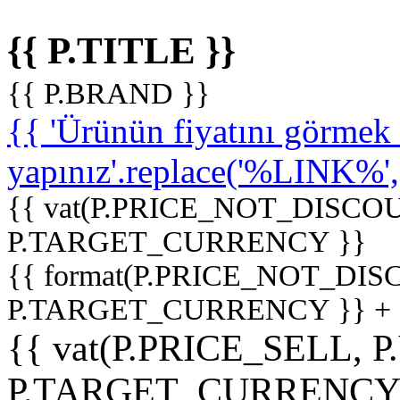
{{ P.TITLE }}
{{ P.BRAND }}
{{ 'Ürünün fiyatını görme
yapınız'.replace('%LINK%', '
{{ vat(P.PRICE_NOT_DISCOU
P.TARGET_CURRENCY }}
{{ format(P.PRICE_NOT_DI
P.TARGET_CURRENCY }} +
{{ vat(P.PRICE_SELL, P
P.TARGET_CURRENCY