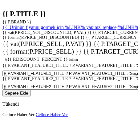
{{ P.TITLE }}
{{ P.BRAND }}
{{ 'Ürünün fiyatını görmek için %LINK% yapınız'.replace('%LINK%', 
{{ vat(P.PRICE_NOT_DISCOUNTED, P.VAT) }}
{{ P.TARGET_CURREN
{{ format(P.PRICE_NOT_DISCOUNTED) }}
{{ P.TARGET_CURRENCY 
{{ vat(P.PRICE_SELL, P.VAT) }}
{{ P.TARGET_
{{ format(P.PRICE_SELL) }}
{{ P.TARGET_CUR
{{ P.DISCOUNT_PERCENT }}
%
İndirim
{{ P.VARIANT_FEATURE1_TITLE ? P.VARIANT_FEATURE1_TITLE : 'Seç
{{ P.VARIANT_FEATURE2_TITLE ? P.VARIANT_FEATURE2_TITLE : 'Seç
Sepete Ekle
Tükendi
Gelince Haber Ver
Gelince Haber Ver