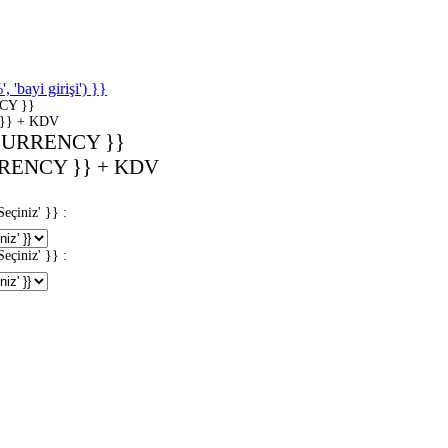
'bayi girişi') }}
CY }}
}} + KDV
CURRENCY }}
RENCY }} + KDV
iniz' }} :
iniz' }} :