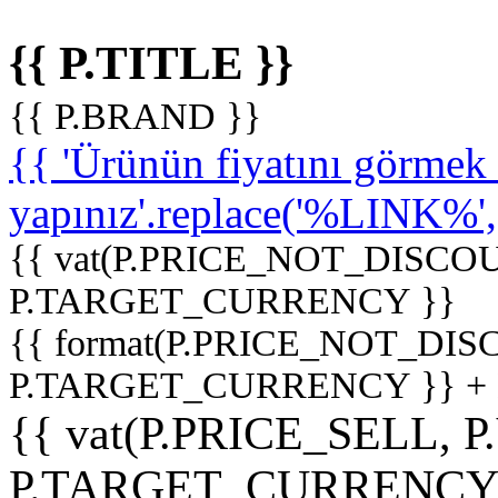
{{ P.TITLE }}
{{ P.BRAND }}
{{ 'Ürünün fiyatını görme
yapınız'.replace('%LINK%', '
{{ vat(P.PRICE_NOT_DISCOU
P.TARGET_CURRENCY }}
{{ format(P.PRICE_NOT_DI
P.TARGET_CURRENCY }} +
{{ vat(P.PRICE_SELL, P
P.TARGET_CURRENCY