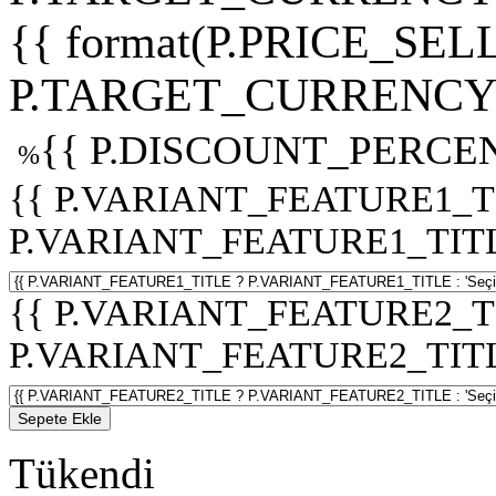
{{ format(P.PRICE_SELL
P.TARGET_CURRENCY 
{{ P.DISCOUNT_PERCEN
%
{{ P.VARIANT_FEATURE1_T
P.VARIANT_FEATURE1_TITLE :
{{ P.VARIANT_FEATURE2_T
P.VARIANT_FEATURE2_TITLE :
Sepete Ekle
Tükendi