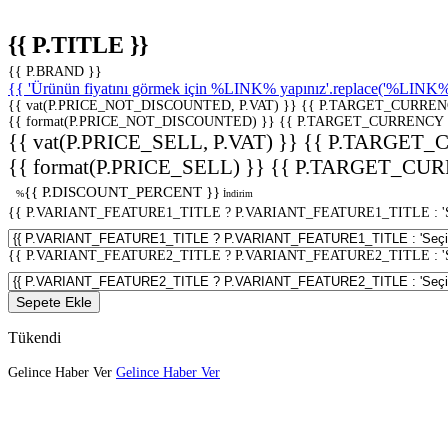
{{ P.TITLE }}
{{ P.BRAND }}
{{ 'Ürünün fiyatını görmek için %LINK% yapınız'.replace('%LINK%', 
{{ vat(P.PRICE_NOT_DISCOUNTED, P.VAT) }}
{{ P.TARGET_CURREN
{{ format(P.PRICE_NOT_DISCOUNTED) }}
{{ P.TARGET_CURRENCY 
{{ vat(P.PRICE_SELL, P.VAT) }}
{{ P.TARGET_
{{ format(P.PRICE_SELL) }}
{{ P.TARGET_CUR
{{ P.DISCOUNT_PERCENT }}
%
İndirim
{{ P.VARIANT_FEATURE1_TITLE ? P.VARIANT_FEATURE1_TITLE : 'Seç
{{ P.VARIANT_FEATURE2_TITLE ? P.VARIANT_FEATURE2_TITLE : 'Seç
Sepete Ekle
Tükendi
Gelince Haber Ver
Gelince Haber Ver