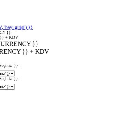
'bayi girişi') }}
CY }}
}} + KDV
CURRENCY }}
RENCY }} + KDV
iniz' }} :
iniz' }} :