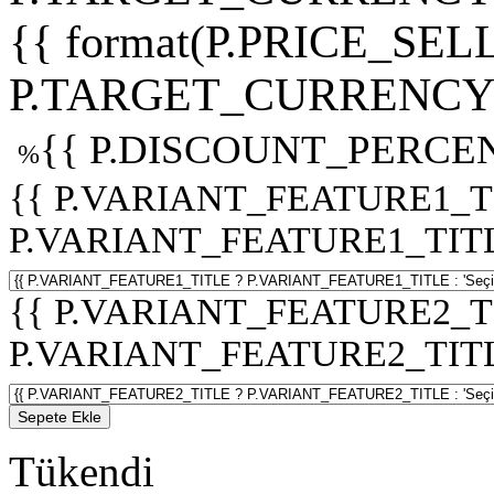
{{ format(P.PRICE_SELL
P.TARGET_CURRENCY 
{{ P.DISCOUNT_PERCEN
%
{{ P.VARIANT_FEATURE1_T
P.VARIANT_FEATURE1_TITLE :
{{ P.VARIANT_FEATURE2_T
P.VARIANT_FEATURE2_TITLE :
Sepete Ekle
Tükendi