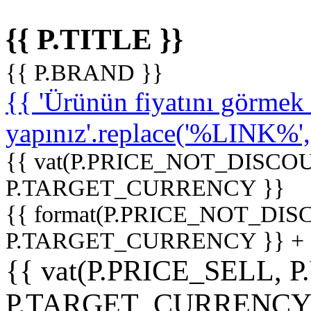
{{ P.TITLE }}
{{ P.BRAND }}
{{ 'Ürünün fiyatını görme
yapınız'.replace('%LINK%', '
{{ vat(P.PRICE_NOT_DISCOU
P.TARGET_CURRENCY }}
{{ format(P.PRICE_NOT_DI
P.TARGET_CURRENCY }} +
{{ vat(P.PRICE_SELL, P
P.TARGET_CURRENCY