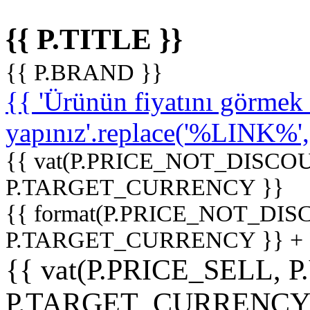
{{ P.TITLE }}
{{ P.BRAND }}
{{ 'Ürünün fiyatını görme
yapınız'.replace('%LINK%', '
{{ vat(P.PRICE_NOT_DISCOU
P.TARGET_CURRENCY }}
{{ format(P.PRICE_NOT_DI
P.TARGET_CURRENCY }} +
{{ vat(P.PRICE_SELL, P
P.TARGET_CURRENCY