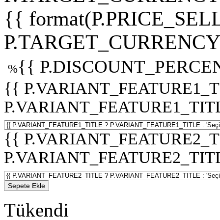
{{ format(P.PRICE_SELL
P.TARGET_CURRENCY 
{{ P.DISCOUNT_PERCEN
%
{{ P.VARIANT_FEATURE1_T
P.VARIANT_FEATURE1_TITLE :
{{ P.VARIANT_FEATURE2_T
P.VARIANT_FEATURE2_TITLE :
Sepete Ekle
Tükendi