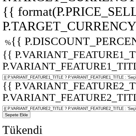
{{ format(P.PRICE_SELL
P.TARGET_CURRENCY 
{{ P.DISCOUNT_PERCEN
%
{{ P.VARIANT_FEATURE1_T
P.VARIANT_FEATURE1_TITLE :
{{ P.VARIANT_FEATURE2_T
P.VARIANT_FEATURE2_TITLE :
Sepete Ekle
Tükendi