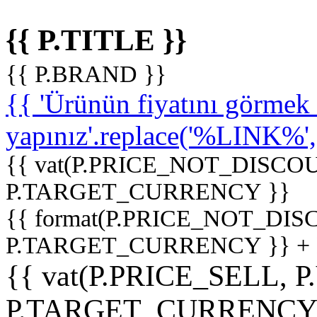
{{ P.TITLE }}
{{ P.BRAND }}
{{ 'Ürünün fiyatını görme
yapınız'.replace('%LINK%', '
{{ vat(P.PRICE_NOT_DISCOU
P.TARGET_CURRENCY }}
{{ format(P.PRICE_NOT_DI
P.TARGET_CURRENCY }} +
{{ vat(P.PRICE_SELL, P
P.TARGET_CURRENCY