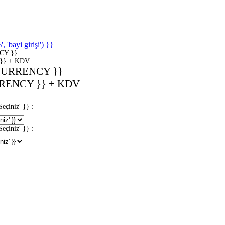
'bayi girişi') }}
CY }}
}} + KDV
CURRENCY }}
RENCY }} + KDV
iniz' }} :
iniz' }} :