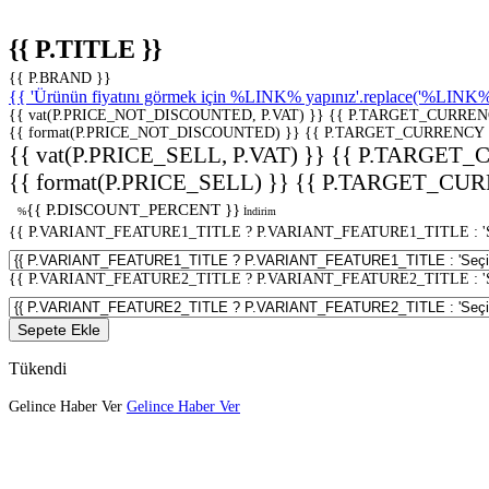
{{ P.TITLE }}
{{ P.BRAND }}
{{ 'Ürünün fiyatını görmek için %LINK% yapınız'.replace('%LINK%', 
{{ vat(P.PRICE_NOT_DISCOUNTED, P.VAT) }}
{{ P.TARGET_CURREN
{{ format(P.PRICE_NOT_DISCOUNTED) }}
{{ P.TARGET_CURRENCY 
{{ vat(P.PRICE_SELL, P.VAT) }}
{{ P.TARGET_
{{ format(P.PRICE_SELL) }}
{{ P.TARGET_CUR
{{ P.DISCOUNT_PERCENT }}
%
İndirim
{{ P.VARIANT_FEATURE1_TITLE ? P.VARIANT_FEATURE1_TITLE : 'Seç
{{ P.VARIANT_FEATURE2_TITLE ? P.VARIANT_FEATURE2_TITLE : 'Seç
Sepete Ekle
Tükendi
Gelince Haber Ver
Gelince Haber Ver