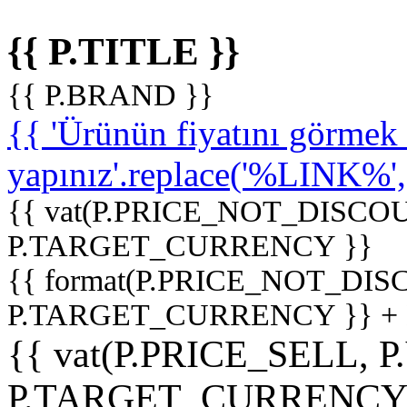
{{ P.TITLE }}
{{ P.BRAND }}
{{ 'Ürünün fiyatını görme
yapınız'.replace('%LINK%', '
{{ vat(P.PRICE_NOT_DISCOU
P.TARGET_CURRENCY }}
{{ format(P.PRICE_NOT_DI
P.TARGET_CURRENCY }} +
{{ vat(P.PRICE_SELL, P
P.TARGET_CURRENCY