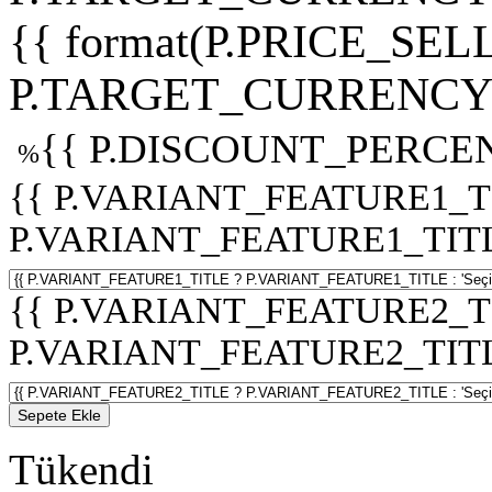
{{ format(P.PRICE_SELL
P.TARGET_CURRENCY 
{{ P.DISCOUNT_PERCEN
%
{{ P.VARIANT_FEATURE1_T
P.VARIANT_FEATURE1_TITLE :
{{ P.VARIANT_FEATURE2_T
P.VARIANT_FEATURE2_TITLE :
Sepete Ekle
Tükendi